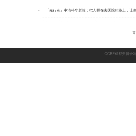
「先行者」中清科华赵峻：把人拦在去医院的路上，让
首
CCBE成都美博会