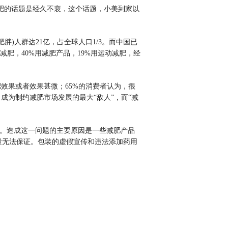
减肥的话题是经久不衰，这个话题，小美到家以
)人群达21亿，占全球人口1/3。而中国已
肥，40%用减肥产品，19%用运动减肥，经
效果或者效果甚微；65%的消费者认为，很
成为制约减肥市场发展的最大“敌人”，而“减
求。造成这一问题的主要原因是一些减肥产品
量无法保证。包装的虚假宣传和违法添加药用